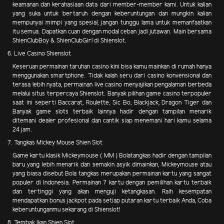
keamanan dan kerahasiaan data dari member-member kami. Untuk kalian
yang suka untuk bertaruh dengan keberuntungan dan mungkin kalian
mempunyai mimpi yang spesial, jangan tunggu lama untuk memanfaatkan
itu semua. Dapatkan cuan dengan modal ceban jadi jutawan. Main bersama
ShienClubBoy & ShienClubGirl di Shienslot.
6. Live Casino Shienslot
Keseruan permainan taruhan casino kini bisa kamu mainkan di rumah hanya
menggunakan smartphone. Tidak kalah seru dari casino konvensional dan
terasa lebih nyata, permainan live casino menyajikan pengalaman berbeda
melalui situs terpercaya Shienslot. Banyak pilihan game casino terpopuler
saat ini seperti Baccarat, Roulette, Sic Bo, Blackjack, Dragon Tiger dan
Banyak game slots terbaik lainnya hadir dengan tampilan menarik
ditemani dealer profesional dan cantik siap menemani hari kamu selama
24 jam.
7. Tangkas Mickey Mouse Shien Slot
Game kartu klasik Mickeymouse ( MM ) Bolatangkas hadir dengan tampilan
baru yang lebih menarik dan semakin asyik dimainkan, Mickeymouse atau
yang biasa disebut Bola tangkas merupakan permainan kartu yang sangat
populer di Indonesia. Permainan 7 kartu dengan pemilihan kartu terbaik
dan tertinggi yang akan menguji ketangkasan. Raih kesempatan
mendapatkan bonus jackpot pada setiap putaran kartu terbaik Anda, Coba
keberuntunganmu sekarang di Shienslot!
8. Tembak Ikan Shien Slot