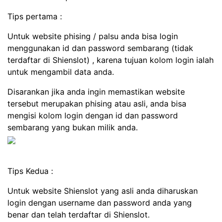
Tips pertama :
Untuk website phising / palsu anda bisa login
menggunakan id dan password sembarang (tidak
terdaftar di Shienslot) , karena tujuan kolom login ialah
untuk mengambil data anda.
Disarankan jika anda ingin memastikan website
tersebut merupakan phising atau asli, anda bisa
mengisi kolom login dengan id dan password
sembarang yang bukan milik anda.
Tips Kedua :
Untuk website Shienslot yang asli anda diharuskan
login dengan username dan password anda yang
benar dan telah terdaftar di Shienslot.