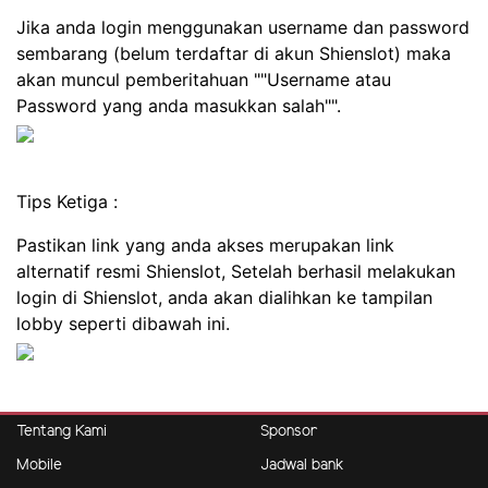
Jika anda login menggunakan username dan password
sembarang (belum terdaftar di akun Shienslot) maka
akan muncul pemberitahuan ""Username atau
Password yang anda masukkan salah"".
Tips Ketiga :
Pastikan link yang anda akses merupakan link
alternatif resmi Shienslot, Setelah berhasil melakukan
login di Shienslot, anda akan dialihkan ke tampilan
lobby seperti dibawah ini.
Tentang Kami
Sponsor
Mobile
Jadwal bank